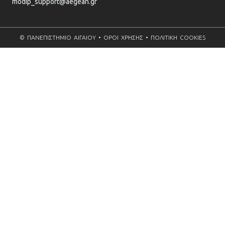
modip_support@aegean.gr
© ΠΑΝΕΠΙΣΤΗΜΙΟ ΑΙΓΑΙΟΥ • ΟΡΟΙ ΧΡΗΣΗΣ • ΠΟΛΙΤΙΚΗ COOKIES