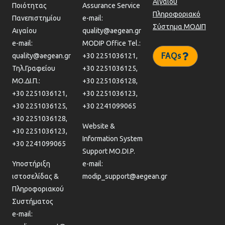
Αιγαίου
Ποιότητας
Assurance Service
Πληροφοριακό
Πανεπιστημίου
e-mail:
Σύστημα ΜΟΔΙΠ
Αιγαίου
quality@aegean.gr
e-mail:
MODIP Office Tel.:
FAQs
quality@aegean.gr
+30 2251036121,
Τηλ.Γραφείου
+30 2251036125,
ΜΟ.ΔΙ.Π.:
+30 2251036128,
+30 2251036121,
+30 2251036123,
+30 2251036125,
+30 2241099065
+30 2251036128,
Website &
+30 2251036123,
Information System
+30 2241099065
Support MO.DI.P.
Υποστήριξη
e-mail:
ιστοσελίδας &
modip_support@aegean.gr
Πληροφοριακού
Συστήματος
e-mail: