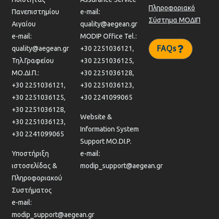
Πληροφοριακό
Πανεπιστημίου
e-mail:
Σύστημα ΜΟΔΙΠ
Αιγαίου
quality@aegean.gr
e-mail:
MODIP Office Tel.:
FAQs
quality@aegean.gr
+30 2251036121,
Τηλ.Γραφείου
+30 2251036125,
ΜΟ.ΔΙ.Π.:
+30 2251036128,
+30 2251036121,
+30 2251036123,
+30 2251036125,
+30 2241099065
+30 2251036128,
Website &
+30 2251036123,
Information System
+30 2241099065
Support MO.DI.P.
Υποστήριξη
e-mail:
ιστοσελίδας &
modip_support@aegean.gr
Πληροφοριακού
Συστήματος
e-mail:
modip_support@aegean.gr