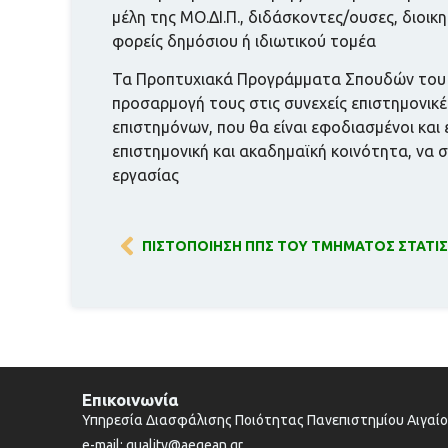
μέλη της ΜΟ.ΔΙ.Π., διδάσκοντες/ουσες, διοι
φορείς δημόσιου ή ιδιωτικού τομέα
Τα Προπτυχιακά Προγράμματα Σπουδών του Πα
προσαρμογή τους στις συνεχείς επιστημονικές,
επιστημόνων, που θα είναι εφοδιασμένοι και
επιστημονική και ακαδημαϊκή κοινότητα, να
εργασίας
Επικοινωνία
Υπηρεσία Διασφάλισης Ποιότητας Πανεπιστημίου Αιγαί
e-mail: quality@aegean.gr