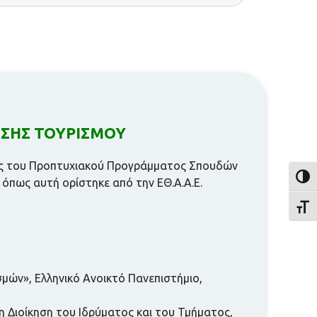
ΗΣΗΣ ΤΟΥΡΙΣΜΟΥ
σης του Προπτυχιακού Προγράμματος Σπουδών
Toggl
 όπως αυτή ορίστηκε από την ΕΘ.Α.Α.Ε.
Toggl
μών», Ελληνικό Ανοικτό Πανεπιστήμιο,
τη Διοίκηση του Ιδρύματος και του Τμήματος,