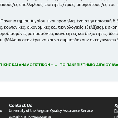
κητικούς/ές υπαλλήλους, φοιτητές/τριες, αποφοίτους /ες το
νεπιστημίου Αιγαίου είναι προσηλωμένα στην ποιοτική διδ
 κοινωνικές, οικονομικές και τεχνολογικές εξελίξεις με σκο
 εφοδιασμένες με προσόντα, ικανότητες και δεξιότητες, ώστε
 συμβάλλουν στην έρευνα και να συμμετάσχουν ανταγωνιστικ
ΠΙΣΤΟΠΟΙΗΣΗ ΠΠΣ ΤΟΥ ΤΜΗΜΑΤΟΣ ΣΤΑΤΙΣΤΙΚΗΣ ΚΑΙ ΑΝΑΛΟΓΙΣΤΙΚΩΝ – ΧΡΗΜΑΤΟΟΙΚΟΝΟΜΙΚΩΝ ΜΑΘΗΜΑΤΙΚΩΝ
Contact Us
Χ
ου
University of the Aegean Quality Assurance Service
Π
e-mail: quality@aegean.gr
Π