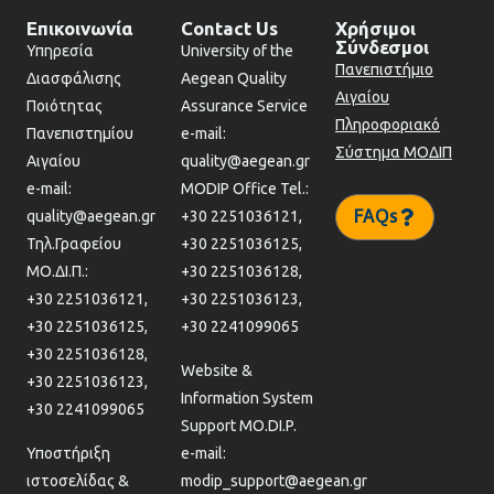
Επικοινωνία
Contact Us
Χρήσιμοι
Σύνδεσμοι
Υπηρεσία
University of the
Πανεπιστήμιο
Διασφάλισης
Aegean Quality
Αιγαίου
Ποιότητας
Assurance Service
Πληροφοριακό
Πανεπιστημίου
e-mail:
Σύστημα ΜΟΔΙΠ
Αιγαίου
quality@aegean.gr
e-mail:
MODIP Office Tel.:
FAQs
quality@aegean.gr
+30 2251036121,
Τηλ.Γραφείου
+30 2251036125,
ΜΟ.ΔΙ.Π.:
+30 2251036128,
+30 2251036121,
+30 2251036123,
+30 2251036125,
+30 2241099065
+30 2251036128,
Website &
+30 2251036123,
Information System
+30 2241099065
Support MO.DI.P.
Υποστήριξη
e-mail:
ιστοσελίδας &
modip_support@aegean.gr