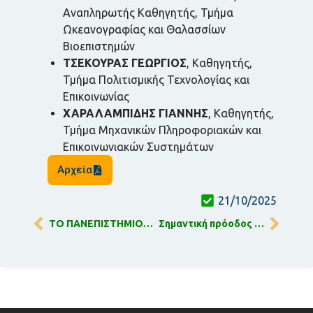
Αναπληρωτής Καθηγητής, Τμήμα
Ωκεανογραφίας και Θαλασσίων
Βιοεπιστημών
ΤΣΕΚΟΥΡΑΣ ΓΕΩΡΓΙΟΣ
, Καθηγητής,
Τμήμα Πολιτισμικής Τεχνολογίας και
Επικοινωνίας
ΧΑΡΑΛΑΜΠΙΔΗΣ ΓΙΑΝΝΗΣ
, Καθηγητής,
Τμήμα Μηχανικών Πληροφοριακών και
Επικοινωνιακών Συστημάτων
Αρχεία
21/10/2025
ΤΟ ΠΑΝΕΠΙΣΤΗΜΙΟ ΑΙΓΑΙΟΥ ΕΝΙΣΧΥΕΙ ΤΗ ΔΙΕΘΝΗ ΠΑΡΟΥΣΙΑ ΤΟΥ ΣΤΙΣ ΠΑΓΚΟΣΜΙΕΣ ΚΑΤΑΤΑΞΕΙΣ Times Higher Education (2025)
Σημαντική πρόοδος του Πανεπιστημίου Αιγαίου στα QS Sustainability Rankings 2026