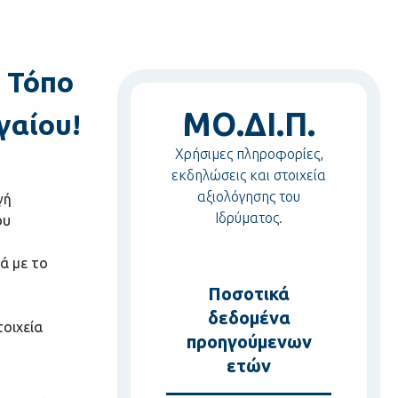
 Τόπο
ΜΟ.ΔΙ.Π.
γαίου!
Χρήσιμες πληροφορίες,
εκδηλώσεις και στοιχεία
αξιολόγησης του
γή
Ιδρύματος.
ου
κά με το
Ποσοτικά
δεδομένα
τοιχεία
προηγούμενων
ετών