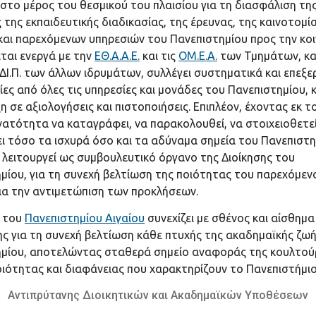
το μέρος του θεσμικού του πλαισίου για τη διασφάλιση τη
 της εκπαιδευτικής διαδικασίας, της έρευνας, της καινοτομί
αι παρεχόμενων υπηρεσιών του Πανεπιστημίου προς την κοι
ται ενεργά με την
ΕΘ.Α.Α.Ε.
και τις
ΟΜ.Ε.Α.
των Τμημάτων, κα
.ΔΙ.Π. των άλλων ιδρυμάτων, συλλέγει συστηματικά και επεξε
ες από όλες τις υπηρεσίες και μονάδες του Πανεπιστημίου, κ
η σε αξιολογήσεις και πιστοποιήσεις. Επιπλέον, έχοντας εκ 
νατότητα να καταγράφει, να παρακολουθεί, να στοιχειοθετεί
ει τόσο τα ισχυρά όσο και τα αδύναμα σημεία του Πανεπιστη
ι λειτουργεί ως συμβουλευτικό όργανο της Διοίκησης του
μίου, για τη συνεχή βελτίωση της ποιότητας του παρεχόμεν
για την αντιμετώπιση των προκλήσεων.
. του
Πανεπιστημίου Αιγαίου
συνεχίζει με σθένος και αίσθημ
ης για τη συνεχή βελτίωση κάθε πτυχής της ακαδημαϊκής ζω
ημίου, αποτελώντας σταθερά σημείο αναφοράς της κουλτού
ιότητας και διαφάνειας που χαρακτηρίζουν το Πανεπιστήμιο
Αντιπρύτανης Διοικητικών και Ακαδημαϊκών Υποθέσεων