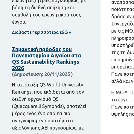
ερευνητές/ήτριες παγκοσμίως, με
αναπόσπασ
βάση τη διεθνή απήχηση και
ποιότητας
συμβολή του ερευνητικού τους
δράσεων κ
έργου.
Συνεργάζε
με τις ΜΟ
Διαβάστε περισσότερα εδώ »
πληροφορί
υποστήριξ
Σημαντική πρόοδος του
της τη δυ
Πανεπιστημίου Αιγαίου στα
επισημαίν
QS Sustainability Rankings
μπορεί κα
2026
Πανεπιστη
20/11/2025
αλλά και 
Η κατάταξη QS World University
Rankings, που εκδίδεται από τον
Η ΜΟ.ΔΙ.Π
διεθνή οργανισμό QS
το έργο τ
(Quacquarelli Symonds), αποτελεί
Πανεπιστ
μέρος ενός ένα από τα πιο
υψηλής πο
αναγνωρισμένα συστήματα
αξιολόγησης ΑΕΙ παγκοσμίως, με