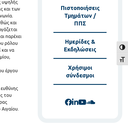
ς υψηλής
Πιστοποιήσεις
ας και των
Τμημάτων /
νωνία.
θώς και
ΠΠΣ
ργάζεται
αι παρέχει
Ημερίδες &
του ρόλου
Toggl
Εκδηλώσεις
 και να
μίου,
Toggl
Χρήσιμοι
ου έργου
σύνδεσμοι
α ευθύνης
ής του
ρας
 Αιγαίου.